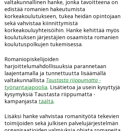
valtakunnallinen hanke, jonka tavoitteena on
edistää romanien hakeutumista
korkeakoulutukseen, tukea heidän opintojaan
sekä vahvistaa kiinnittymistä
korkeakouluyhteisöihin. Hanke kehittää myös
koulutuksen järjestäjien osaamista romanien
koulutuspolkujen tukemisessa.
Romaniopiskelijoiden
harjoittelumahdollisuuksia parannetaan
laajentamalla ja tunnettuutta lisäämällä
valtakunnallista
Taustasta riippumatta
-
työnantajapoolia
. Lisätietoa ja usein kysyttyjä
kysymyksiä Taustasta riippumatta -
kampanjasta
täältä
.
Lisäksi hanke vahvistaa romanityötä tekevien
toimijoiden sekä julkisen palvelujärjestelmän
organisaatioiden valmiuksia ohjata romaneita