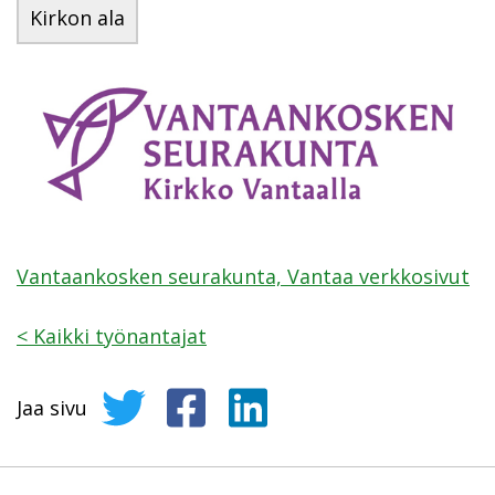
Kirkon ala
Vantaankosken seurakunta, Vantaa verkkosivut
<
Kaikki työnantajat
Jaa sivu
Jaa sivu Twitterissä
Jaa sivu Facebookissa
Jaa sivu LinkedInissä