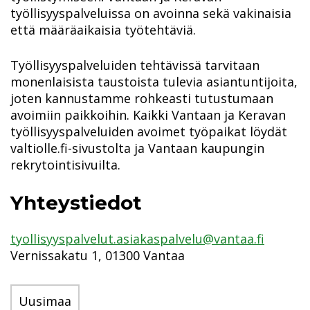
työllisyyspalveluissa on avoinna sekä vakinaisia
että määräaikaisia työtehtäviä.
Työllisyyspalveluiden tehtävissä tarvitaan
monenlaisista taustoista tulevia asiantuntijoita,
joten kannustamme rohkeasti tutustumaan
avoimiin paikkoihin. Kaikki Vantaan ja Keravan
työllisyyspalveluiden avoimet työpaikat löydät
valtiolle.fi-sivustolta ja Vantaan kaupungin
rekrytointisivuilta.
Yhteystiedot
tyollisyyspalvelut.asiakaspalvelu@vantaa.fi
Vernissakatu 1, 01300 Vantaa
Uusimaa