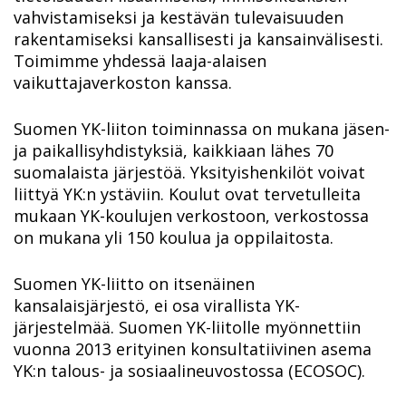
vahvistamiseksi ja kestävän tulevaisuuden
rakentamiseksi kansallisesti ja kansainvälisesti.
Toimimme yhdessä laaja-alaisen
vaikuttajaverkoston kanssa.
Suomen YK-liiton toiminnassa on mukana jäsen-
ja paikallisyhdistyksiä, kaikkiaan lähes 70
suomalaista järjestöä. Yksityishenkilöt voivat
liittyä YK:n ystäviin. Koulut ovat tervetulleita
mukaan YK-koulujen verkostoon, verkostossa
on mukana yli 150 koulua ja oppilaitosta.
Suomen YK-liitto on itsenäinen
kansalaisjärjestö, ei osa virallista YK-
järjestelmää. Suomen YK-liitolle myönnettiin
vuonna 2013 erityinen konsultatiivinen asema
YK:n talous- ja sosiaalineuvostossa (ECOSOC).