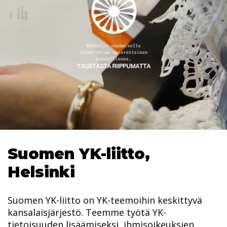
Suomen YK-liitto,
Helsinki
Suomen YK-liitto on YK-teemoihin keskittyvä
kansalaisjärjestö. Teemme työtä YK-
tietoisuuden lisäämiseksi, ihmisoikeuksien