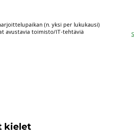
joittelupaikan (n. yksi per lukukausi)
at avustavia toimisto/IT-tehtäviä
S
 kielet