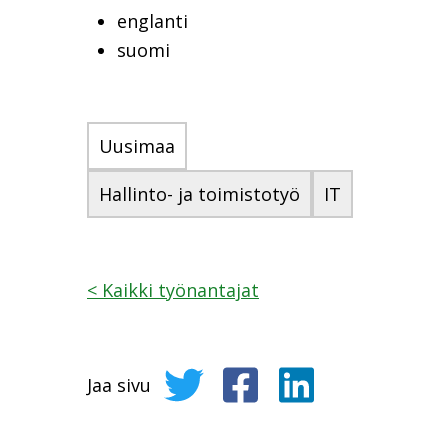
englanti
suomi
Uusimaa
Hallinto- ja toimistotyö
IT
<
Kaikki työnantajat
Jaa sivu
Jaa sivu Twitterissä
Jaa sivu Facebookissa
Jaa sivu LinkedIni