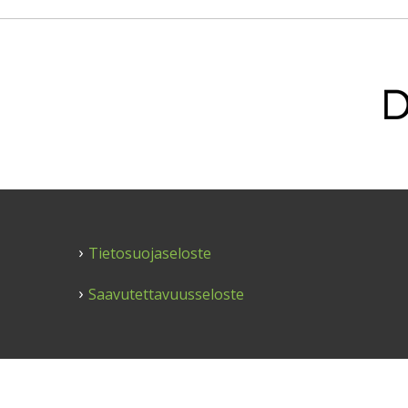
Tietosuojaseloste
Saavutettavuusseloste