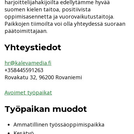
harjoittelijahakijoilta edellytämme hyvää
suomen kielen taitoa, positiivista
oppimisasennetta ja vuorovaikutustaitoja.
Paikkojen tiimoilta voi olla yhteydessä suoraan
päätoimittajaan.
Yhteystiedot
hr@kalevamedia.fi
+358445591263
Rovakatu 32, 96200 Rovaniemi
Avoimet työpaikat
Työpaikan muodot
Ammatillinen työssäoppimispaikka
Kesätyö