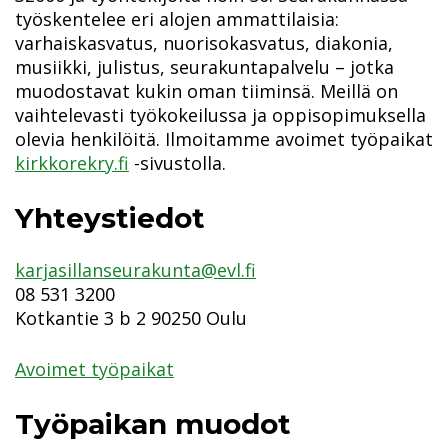
työskentelee eri alojen ammattilaisia:
varhaiskasvatus, nuorisokasvatus, diakonia,
musiikki, julistus, seurakuntapalvelu – jotka
muodostavat kukin oman tiiminsä. Meillä on
vaihtelevasti työkokeilussa ja oppisopimuksella
olevia henkilöitä. Ilmoitamme avoimet työpaikat
kirkkorekry.fi
-sivustolla.
Yhteystiedot
karjasillanseurakunta@evl.fi
08 531 3200
Kotkantie 3 b 2 90250 Oulu
Avoimet työpaikat
Työpaikan muodot