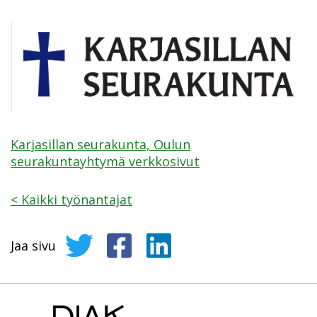
Karjasillan seurakunta, Oulun
seurakuntayhtymä verkkosivut
<
Kaikki työnantajat
Jaa sivu
Jaa sivu Twitterissä
Jaa sivu Facebookissa
Jaa sivu LinkedInissä