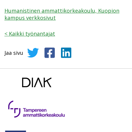
Humanistinen ammattikorkeakoulu, Kuopion
kampus verkkosivut
<
Kaikki työnantajat
Jaa sivu
Jaa sivu Twitterissä
Jaa sivu Facebookissa
Jaa sivu LinkedInissä