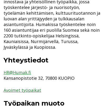
innostava ja yhteisöllinen työpaikka, jossa
työskentelee järjestö- ja nuorisotyön,
työelämän kehittämisen, kulttuurituotannon ja
luovan alan yrittäjyyden ja tulkkausalan
asiantuntijoita. Humakissa työskentelee noin
160 asiantuntijaa eri puolilla Suomea sekä noin
2200 tutkinto-opiskelijaa Helsingissä,
Kauniaisissa, Nurmijärvellä, Turussa,
Jyväskylässä ja Kuopiossa.
Yhteystiedot
HR@Humak.fi
Kansanopistotie 32, 70800 KUOPIO
Avoimet työpaikat
Työpaikan muoto