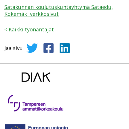
Satakunnan koulutuskuntayhtymä Sataedu,
Kokemäki verkkosivut
<
Kaikki työnantajat
Jaa sivu
Jaa sivu Twitterissä
Jaa sivu Facebookissa
Jaa sivu LinkedInissä