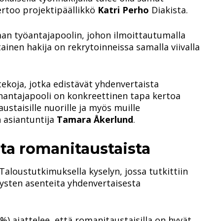
rtoo projektipäällikkö
Katri Perho
Diakista.
 työantajapoolin, johon ilmoittautumalla
ainen hakija on rekrytoinneissa samalla viivalla
tekoja, jotka edistävät yhdenvertaista
nantajapooli on konkreettinen tapa kertoa
ustaisille nuorille ja myös muille
 asiantuntija
Tamara Åkerlund
.
ata romanitaustaista
loustutkimuksella kyselyn, jossa tutkittiin
tysten asenteita yhdenvertaisesta
) ajattelee, että romanitaustaisilla on hyvät