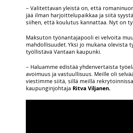
– Valitettavan yleistä on, että romaninuo
jää ilman harjoittelupaikkaa ja siitä syyst
siihen, että koulutus kannattaa. Nyt on t
Maksuton työnantajapooli ei velvoita mu
mahdollisuudet.
Yksi jo mukana olevista 
työllistävä Vantaan kaupunki.
– Haluamme edistää yhdenvertaista työe
avoimuus ja vastuullisuus. Meille oli selv
viestimme siitä, sillä meillä rekrytoinni
kaupunginjohtaja
Ritva Viljanen.