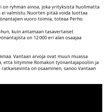
ri on ryhmän ainoa, joka yrityksistä huolimatta
ä ei valmistu.
Nuorten pitää voida luottaa
yönantajien vuoro toimia, toteaa Perho.
uhun, kuin antamaan tasavertaiset
työnantajista
on 12 000 eri alan osaajaa
lämää. Vantaan arvoja ovat muun muassa
ää, että liitymme Romakon työnantajapooliin ja
ssa ratkaisevinta on osaaminen, sanoo Vantaan