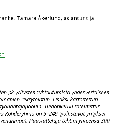
nke, Tamara Åkerlund, asiantuntija
23
ten pk-yritysten suhtautumista yhdenvertaiseen
omanien rekrytointiin. Lisäksi kartoitettiin
önantajapooliin. Tiedonkeruu toteutettiin
ä Kohderyhmä on 5–249 työllistävät yritykset
Ahvenanmaa). Haastatteluja tehtiin yhteensä 300.