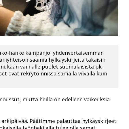
ako-hanke kampanjoi yhdenvertaisemman
niyhteisön saamia hylkäyskirjeitä takaisin
mukaan vain alle puolet suomalaisista pk-
et ovat rekrytoinnissa samalla viivalla kuin
oussut, mutta heillä on edelleen vaikeuksia
ti arkipäivää. Päätimme palauttaa hylkäyskirjeet
jokaisella työnhakijalla tulee olla samat