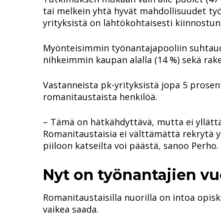
tai melkein yhtä hyvät mahdollisuudet työll
yrityksistä on lähtökohtaisesti kiinnostun
Myönteisimmin työnantajapooliin suhtaudu
nihkeimmin kaupan alalla (14 %) sekä rake
Vastanneista pk-yrityksistä jopa 5 prosent
romanitaustaista henkilöä.
– Tämä on hätkähdyttävä, mutta ei yllättä
Romanitaustaisia ei välttämättä rekrytä y
piiloon katseilta voi päästä, sanoo Perho.
Nyt on työnantajien vu
Romanitaustaisilla nuorilla on intoa opisk
vaikea saada.