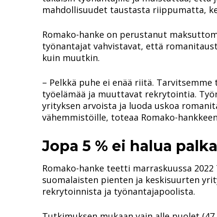
mahdollisuudet taustasta riippumatta, ke
Romako-hanke on perustanut maksuttoman
työnantajat vahvistavat, että romanitaust
kuin muutkin.
– Pelkkä puhe ei enää riitä. Tarvitsemme 
työelämää ja muuttavat rekrytointia. Työ
yrityksen arvoista ja luoda uskoa romanita
vähemmistöille, toteaa Romako-hankkeen
Jopa 5 % ei halua palk
Romako-hanke teetti marraskuussa 2022 Ta
suomalaisten pienten ja keskisuurten yri
rekrytoinnista ja työnantajapoolista.
Tutkimuksen mukaan vain alle puolet (47 %