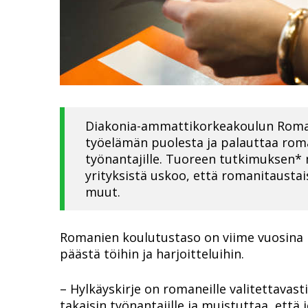
Diakonia-ammattikorkeakoulun Rom
työelämän puolesta ja palauttaa roma
työnantajille. Tuoreen tutkimuksen* 
yrityksistä uskoo, että romanitaustais
muut.
Romanien koulutustaso on viime vuosina n
päästä töihin ja harjoitteluihin.
– Hylkäyskirje on romaneille valitettavas
takaisin työnantajille ja muistuttaa, että 