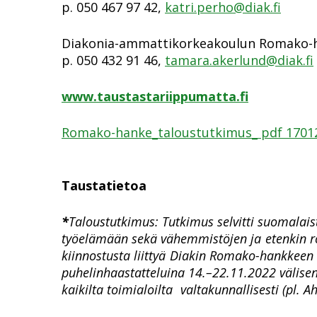
p. 050 467 97 42,
katri.perho@diak.fi
Diakonia-ammattikorkeakoulun Romako-ha
p. 050 432 91 46,
tamara.akerlund@diak.fi
www.taustastariippumatta.fi
Romako-hanke_taloustutkimus_ pdf 1701
Taustatietoa
*
Taloustutkimus
:
Tutkimus selvitti suomalais
työelämään sekä vähemmistöjen ja
etenkin r
kiinnostusta liittyä
Diakin Romako-hankkeen ty
puhelinhaastatteluina 14.–22.11.2022 välisen
kaikilta toimialoilta
valtakunnallisesti (pl. 