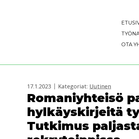
Siirry sisältöön
ETUSI
TYÖNA
OTA Y
17.1.2023
Kategoriat:
Uutinen
Romaniyhteisö p
hylkäyskirjeitä ty
Tutkimus paljasta