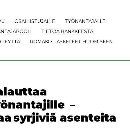
VU
OSALLISTUJALLE
TYÖNANTAJALLE
NTAJAPOOLI
TIETOA HANKKEESTA
HTEYTTÄ
ROMAKO – ASKELEET HUOMISEEN
alauttaa
önantajille –
a syrjiviä asenteita