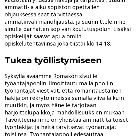
ammatti-ja aikuisopiston opettajien
ohjauksessa saat tarvittaessa
ammatinvalinnanohjausta, ja suunnittelemme
sinulle parhaiten sopivan koulutuspolun.
Lisäksi
opiskelijat saavat apua omiin
opiskelutehtäviinsä joka tiistai klo 14-18.
Tukea työllistymiseen
Syksyllä avaamme Romakon sivuille
työantajapoolin.
Ilmoittautumalla pooliin
työnantajat viestivät, että romanitaustainen
hakija on rekrytoinneissa samalla viivalla kuin
muutkin, ja myös hänelle tarjotaan
harjoittelupaikkoja mahdollisuuksien mukaan.
Tavoitteenamme on yhdistää ammattitaitoiset
työntekijät ja heitä tarvitsevat työnantajat
toisiinsa
. Työnantajapooli edesauttaa