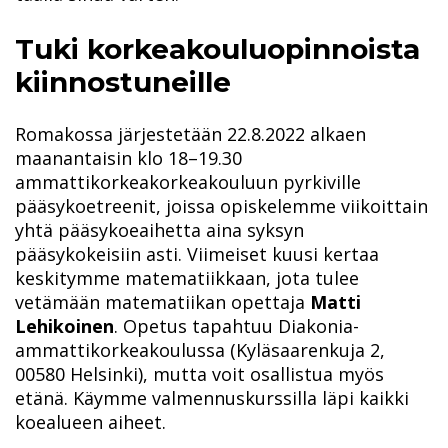
Tuki korkeakouluopinnoista
kiinnostuneille
Romakossa järjestetään 22.8.2022 alkaen
maanantaisin klo 18–19.30
ammattikorkeakorkeakouluun pyrkiville
pääsykoetreenit, joissa opiskelemme viikoittain
yhtä pääsykoeaihetta aina syksyn
pääsykokeisiin asti. Viimeiset kuusi kertaa
keskitymme matematiikkaan, jota tulee
vetämään matematiikan opettaja
Matti
Lehikoinen
. Opetus tapahtuu Diakonia-
ammattikorkeakoulussa (Kyläsaarenkuja 2,
00580 Helsinki), mutta voit osallistua myös
etänä. Käymme valmennuskurssilla läpi kaikki
koealueen aiheet.