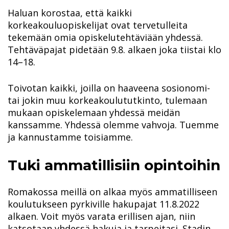
Haluan korostaa, että kaikki
korkeakouluopiskelijat ovat tervetulleita
tekemään omia opiskelutehtäviään yhdessä.
Tehtäväpajat pidetään 9.8. alkaen joka tiistai klo
14–18.
Toivotan kaikki, joilla on haaveena sosionomi-
tai jokin muu korkeakoulututkinto, tulemaan
mukaan opiskelemaan yhdessä meidän
kanssamme. Yhdessä olemme vahvoja. Tuemme
ja kannustamme toisiamme.
Tuki ammatillisiin opintoihin
Romakossa meillä on alkaa myös ammatilliseen
koulutukseen pyrkiville hakupajat 11.8.2022
alkaen. Voit myös varata erillisen ajan, niin
katsotaan yhdessä hakuja ja tarpeitasi. Stadin