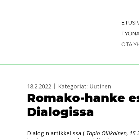
Siirry sisältöön
ETUSI
TYÖNA
OTA Y
18.2.2022
Kategoriat:
Uutinen
Romako-hanke es
Dialogissa
Dialogin artikkelissa (
Tapio Ollikainen, 15