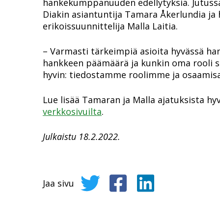
hankekumppanuuden edellytyksiä. Jutuss
Diakin asiantuntija Tamara Åkerlundia j
erikoissuunnittelija Malla Laitia.
– Varmasti tärkeimpiä asioita hyvässä han
hankkeen päämäärä ja kunkin oma rooli s
hyvin: tiedostamme roolimme ja osaamis
Lue lisää Tamaran ja Malla ajatuksista 
verkkosivuilta
.
Julkaistu 18.2.2022.
Jaa sivu
Jaa sivu Twitterissä
Jaa sivu Facebookissa
Jaa sivu LinkedIni