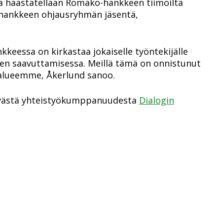
a haastatellaan Romako-hankkeen tiimoilta
a hankkeen ohjausryhmän jäsentä,
kkeessa on kirkastaa jokaiselle työntekijälle
en saavuttamisessa. Meillä tämä on onnistunut
alueemme, Åkerlund sanoo.
hyvästä yhteistyökumppanuudesta
Dialogin
ssä